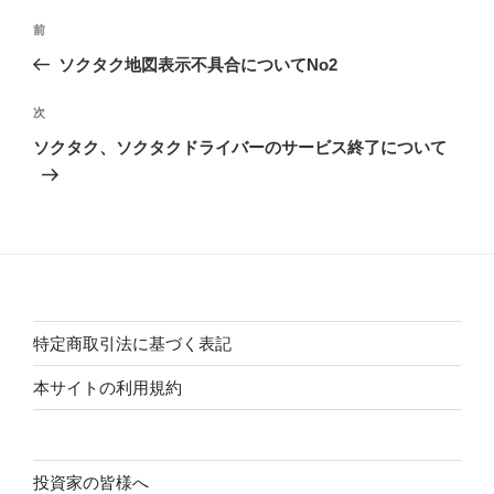
投
過
前
稿
去
ソクタク地図表示不具合についてNo2
ナ
の
ビ
投
次
次
稿
ゲ
の
ソクタク、ソクタクドライバーのサービス終了について
投
ー
稿
シ
ョ
ン
特定商取引法に基づく表記
本サイトの利用規約
投資家の皆様へ