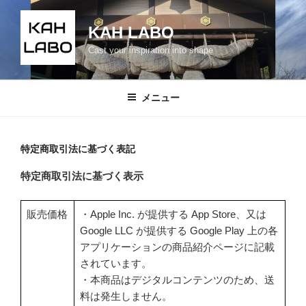
コ
ン
KAH LABO
テ
Cast your inspiration into shape
ン
ツ
へ
メニュー
ス
キ
ッ
特定商取引法に基づく表記
プ
特定商取引法に基づく表示
販売価格
・Apple Inc. が提供する App Store、又は
Google LLC が提供する Google Play 上の各
アプリケーションの商品紹介ページに記載
されています。
・本商品はデジタルコンテンツのため、送
料は発生しません。