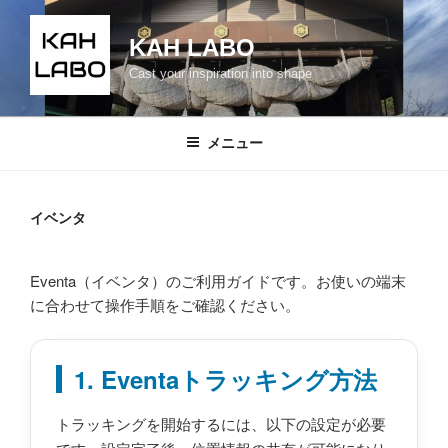
コ
ン
KAH LABO
テ
Cast your inspiration into shape
ン
ツ
へ
メニュー
ス
キ
ッ
イベンタ
プ
Eventa（イベンタ）のご利用ガイドです。お使いの端末
に合わせて操作手順をご確認ください。
1. Eventaトラッキング方法
トラッキングを開始するには、以下の設定が必要