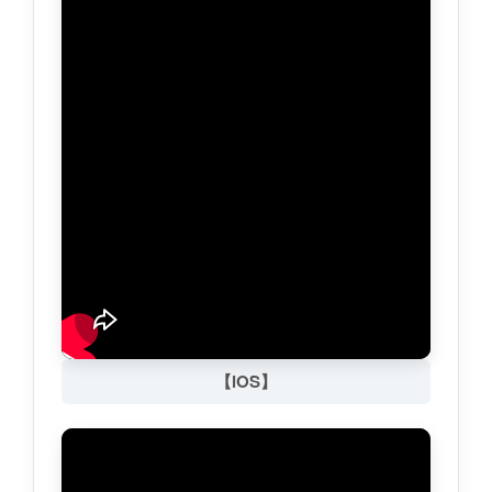
【iOS】