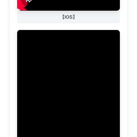
【iOS】