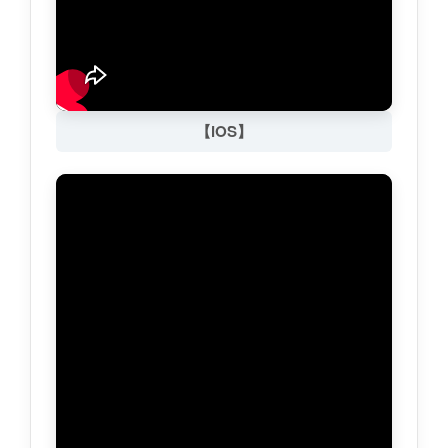
【iOS】